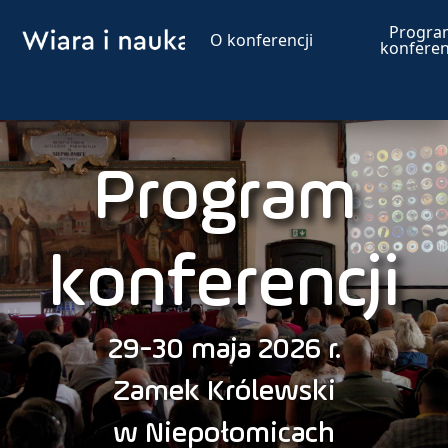
Click
Progra
O konferencji
Here
konferen
Program
konferencji
29-30 maja 2026 r.
Zamek Królewski
w Niepołomicach