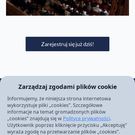
Zarejestruj się już dziś!
Zarządzaj zgodami plików cookie
Informujemy, że niniejsza strona internetowa
Konferencja
wykorzystuje pliki „cookies”. Szczegółowe
Wiara i nauka w dobie sekularyzacji:
informacje na temat gromadzonych plików
Człowiek – „naga małpa”, czy „cudowne
„cookies” znajdują się w
Polityce prywatności
.
stworzenie”?
Użytkownik poprzez kliknięcie przycisku „Akceptuję”
wyraża zgodę na przetwarzanie plików „cookies”.
29-30 maja 2026 r.